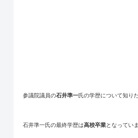
参議院議員の
石井準一
氏の学歴について知り
石井準一氏の最終学歴は
高校卒業
となってい