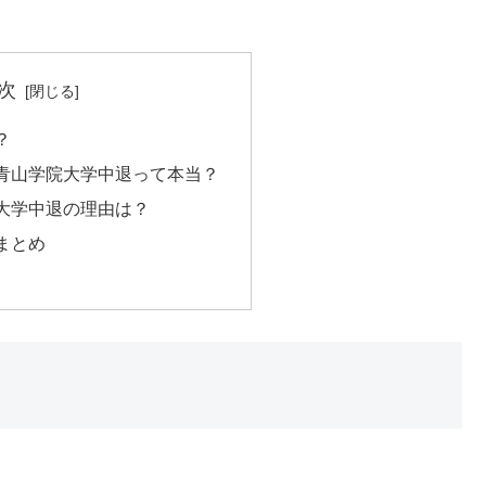
次
？
青山学院大学中退って本当？
大学中退の理由は？
まとめ