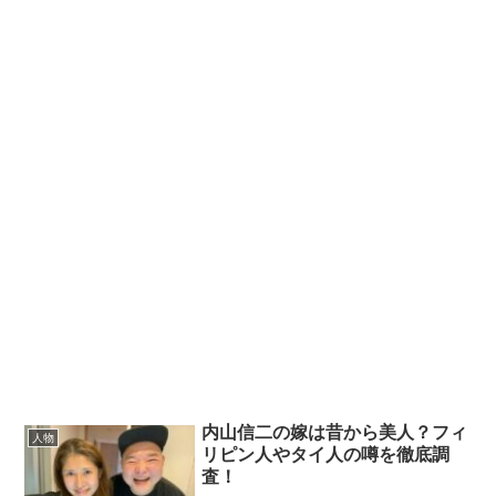
内山信二の嫁は昔から美人？フィ
人物
リピン人やタイ人の噂を徹底調
査！