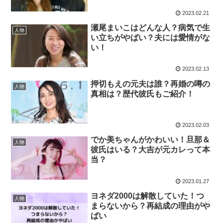
2023.02.21
瀬尾まいこはどんな人？病気で生
人物
い立ちがやばい？夫には愛情がな
い！
2023.02.13
押切もえの元夫は誰？再婚の噂の
人物
真相は？歴代彼氏もご紹介！
2023.02.03
でか美ちゃんがかわいい！旦那＆
人物
彼氏はいる？大吉が元カレって本
当？
2023.01.27
ヨネダ2000は解散していた！つ
人物
まらないから？再結成の理由がや
ばい