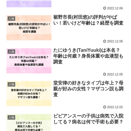
2022.12.06
裾野市長(村田悠)の評判がやば
人物
い！若いけど年齢は？経歴を調査
2022.12.06
たにゆうき(TaniYuuki)は本名？
人物
年齢は何歳？身長体重や血液型も
調査
2022.12.05
堂安律の好きなタイプは年上？母
人物
親が好みの女性？マザコン説も調
査
2022.12.02
ビビアンスーの子供は病気で入院
人物
してる？病名は何で手術も必要？