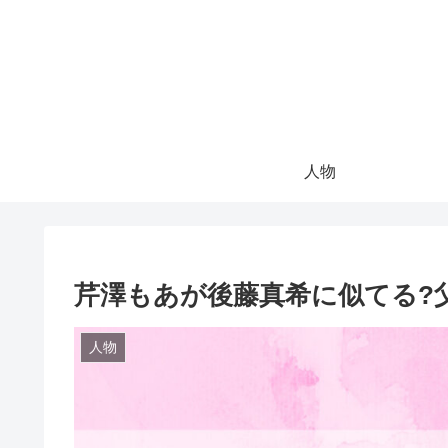
人物
芹澤もあが後藤真希に似てる?
人物