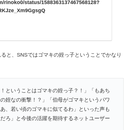
com/rinoko0/status/1588363137467568128?
IRKJze_Xm9GgsgQ
ると、SNSではゴマキの姪っ子ということでかなり
？！ということはゴマキの姪っ子？！」「もあち
キの姪なの衝撃！？」「伯母がゴマキというパワ
ああ、若い頃のゴマキに似てるわ」といった声も
るだろ」と今後の活躍を期待するネットユーザー