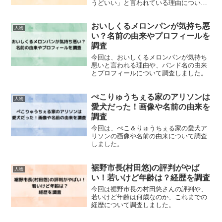
うどいい」と言われている理由について
調査しました。
おいしくるメロンパンが気持ち悪
人物
い？名前の由来やプロフィールを
調査
今回は、おいしくるメロンパンが気持ち
悪いと言われる理由や、バンド名の由来
とプロフィールについて調査しました。
ぺこりゅうちぇる家のアリソンは
人物
愛犬だった！画像や名前の由来を
調査
今回は、ぺこ＆りゅうちぇる家の愛犬ア
リソンの画像や名前の由来について調査
しました。
裾野市長(村田悠)の評判がやば
人物
い！若いけど年齢は？経歴を調査
今回は裾野市長の村田悠さんの評判や、
若いけど年齢は何歳なのか、これまでの
経歴について調査しました。