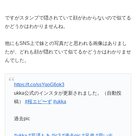
ですがスタンプで隠されていて顔がわからないので似てる
かどうかはわかりませんね。
他にもSNS上で妹との写真だと思われる画像はありまし
たが、どれも顔が隠れていて似てるかどうかはわかりませ
んでした。
https://t.co/ssYqoG6ok3
ukka公式のインスタが更新されました。（自動投
稿）
#桜エビ〜ず
#ukka
過去pic
#ukka
#芹澤もあ
#jc3
#過去pic
#兄弟
#思い出