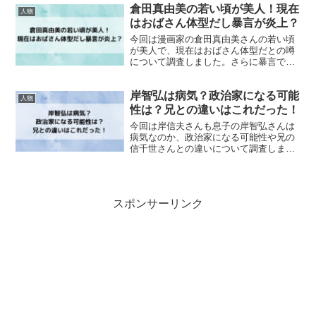
倉田真由美の若い頃が美人！現在
人物
はおばさん体型だし暴言が炎上？
今回は漫画家の倉田真由美さんの若い頃
が美人で、現在はおばさん体型だとの噂
について調査しました。さらに暴言で炎
上している内容についてまとめました。
岸智弘は病気？政治家になる可能
人物
性は？兄との違いはこれだった！
今回は岸信夫さんも息子の岸智弘さんは
病気なのか、政治家になる可能性や兄の
信千世さんとの違いについて調査しまし
た。
スポンサーリンク