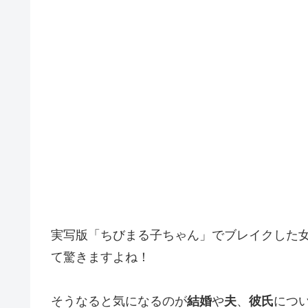
実写版「ちびまる子ちゃん」でブレイクした
て驚きますよね！
そうなると気になるのが
結婚
や
夫
、
彼氏
につ