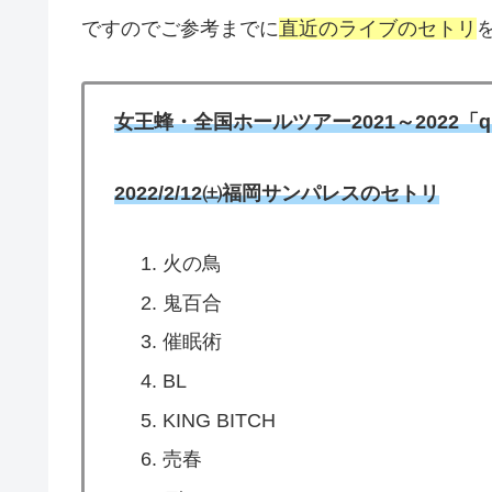
ですのでご参考までに
直近のライブのセトリ
女王蜂・全国ホールツアー2021～2022「qU
2022/2/12㈯福岡サンパレスのセトリ
火の鳥
鬼百合
催眠術
BL
KING BITCH
売春