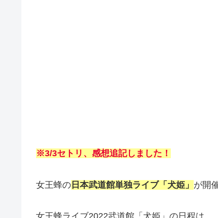
※3/3セトリ、感想追記しました！
女王蜂の
日本武道館単独ライブ「犬姫」
が開
女王蜂ライブ2022武道館「犬姫」の日程は、