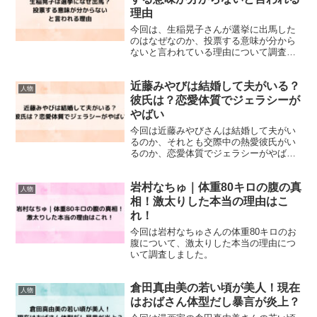
理由
今回は、生稲晃子さんが選挙に出馬した
のはなぜなのか、投票する意味が分から
ないと言われている理由について調査し
ました。
近藤みやびは結婚して夫がいる？
人物
彼氏は？恋愛体質でジェラシーが
やばい
今回は近藤みやびさんは結婚して夫がい
るのか、それとも交際中の熱愛彼氏がい
るのか、恋愛体質でジェラシーがやばい
ことについてまとめました。
岩村なちゅ｜体重80キロの腹の真
人物
相！激太りした本当の理由はこ
れ！
今回は岩村なちゅさんの体重80キロのお
腹について、激太りした本当の理由につ
いて調査しました。
倉田真由美の若い頃が美人！現在
人物
はおばさん体型だし暴言が炎上？