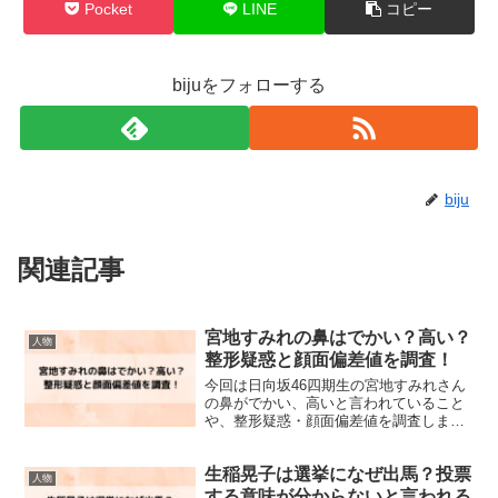
Pocket
LINE
コピー
bijuをフォローする
biju
関連記事
宮地すみれの鼻はでかい？高い？
人物
整形疑惑と顔面偏差値を調査！
今回は日向坂46四期生の宮地すみれさん
の鼻がでかい、高いと言われていること
や、整形疑惑・顔面偏差値を調査しまし
た。
生稲晃子は選挙になぜ出馬？投票
人物
する意味が分からないと言われる