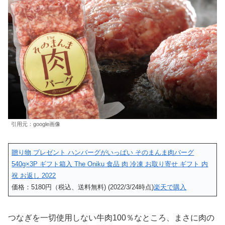
引用元：google画像
贈り物 プレゼント ハンバーグがいっぱい そのまんま肉バーグ
540g×3P ギフト箱入 The Oniku 食品 肉 冷凍 お取り寄せ ギフト 内
祝 お返し 2022
価格：5180円（税込、送料無料) (2022/3/24時点)
楽天で購入
つなぎを一切使用しない牛肉100％なところ、まさに肉の