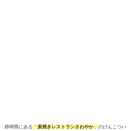
静岡県にある
「
炭焼き
レストランさ
わやか
」
のげんこつハ