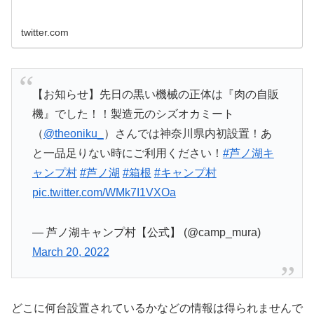
twitter.com
【お知らせ】先日の黒い機械の正体は『肉の自販
機』でした！！製造元のシズオカミート
（
@theoniku_
）さんでは神奈川県内初設置！あ
と一品足りない時にご利用ください！
#芦ノ湖キ
ャンプ村
#芦ノ湖
#箱根
#キャンプ村
pic.twitter.com/WMk7I1VXOa
— 芦ノ湖キャンプ村【公式】 (@camp_mura)
March 20, 2022
どこに何台設置されているかなどの情報は得られませんで