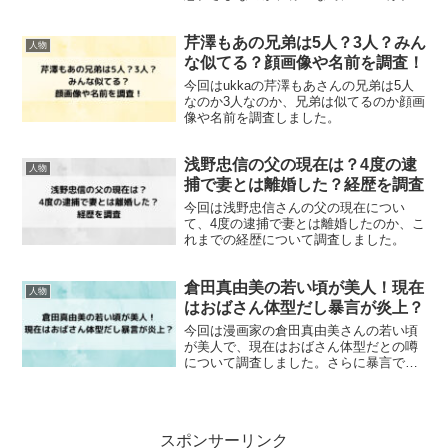
を調査しました。
芹澤もあの兄弟は5人？3人？みん
人物
な似てる？顔画像や名前を調査！
今回はukkaの芹澤もあさんの兄弟は5人
なのか3人なのか、兄弟は似てるのか顔画
像や名前を調査しました。
浅野忠信の父の現在は？4度の逮
人物
捕で妻とは離婚した？経歴を調査
今回は浅野忠信さんの父の現在につい
て、4度の逮捕で妻とは離婚したのか、こ
れまでの経歴について調査しました。
倉田真由美の若い頃が美人！現在
人物
はおばさん体型だし暴言が炎上？
今回は漫画家の倉田真由美さんの若い頃
が美人で、現在はおばさん体型だとの噂
について調査しました。さらに暴言で炎
上している内容についてまとめました。
スポンサーリンク