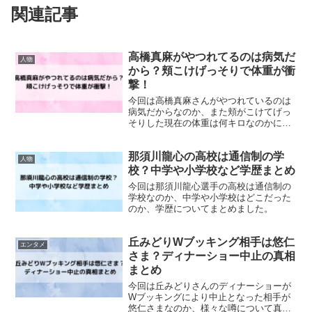
関連記事
高橋真麻がやつれてるのは病気だ
人物
から？頬こけげっそりで体重が衝
撃！
今回は高橋真麻さんがやつれているのは
病気だからなのか、また頬がこけてげっ
そりした現在の体重は何キロなのかにつ
いて調査しました。
那須川龍心の高校は通信制の学
人物
校？中学や小学校など学歴まとめ
今回は那須川龍心選手の高校は通信制の
学校なのか、中学や小学校はどこだった
のか、学歴についてまとめました。
丘みどりWブッキング相手は悠仁
エンタメ
さま？ディナーショー中止の真相
まとめ
今回は丘みどりさんのディナーショーが
Wブッキングにより中止となった相手が
悠仁さまなのか、様々な噂について真相