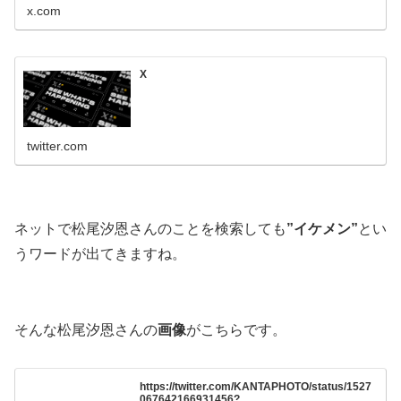
x.com
X
twitter.com
ネットで松尾汐恩さんのことを検索しても
”イケメン”
とい
うワードが出てきますね。
そんな松尾汐恩さんの
画像
がこちらです。
https://twitter.com/KANTAPHOTO/status/1527
067642166931456?