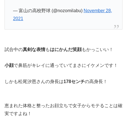
— 富山の高校野球 (@nozomilabu)
November 28,
2021
試合中の
真剣な表情
も
はにかんだ笑顔
もかっこいい！
小顔
で鼻筋がキレイに通っていてまさにイケメンです！
しかも松尾汐恩さんの身長は
178センチ
の高身長！
恵まれた体格と整ったお顔立ちで女子からモテることは確
実ですよね！