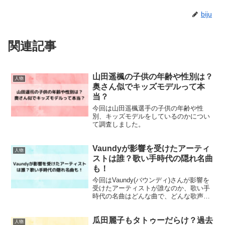
biju
関連記事
山田遥楓の子供の年齢や性別は？
人物
奥さん似でキッズモデルって本
当？
今回は山田遥楓選手の子供の年齢や性
別、キッズモデルをしているのかについ
て調査しました。
Vaundyが影響を受けたアーティ
人物
ストは誰？歌い手時代の隠れ名曲
も！
今回はVaundy(バウンディ)さんが影響を
受けたアーティストが誰なのか、歌い手
時代の名曲はどんな曲で、どんな歌声だ
ったのかについて調査しました。
瓜田麗子もタトゥーだらけ？過去
人物