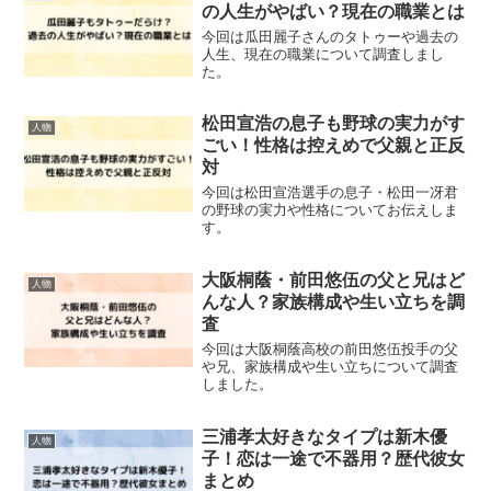
の人生がやばい？現在の職業とは
今回は瓜田麗子さんのタトゥーや過去の
人生、現在の職業について調査しまし
た。
松田宣浩の息子も野球の実力がす
人物
ごい！性格は控えめで父親と正反
対
今回は松田宣浩選手の息子・松田一冴君
の野球の実力や性格についてお伝えしま
す。
大阪桐蔭・前田悠伍の父と兄はど
人物
んな人？家族構成や生い立ちを調
査
今回は大阪桐蔭高校の前田悠伍投手の父
や兄、家族構成や生い立ちについて調査
しました。
三浦孝太好きなタイプは新木優
人物
子！恋は一途で不器用？歴代彼女
まとめ