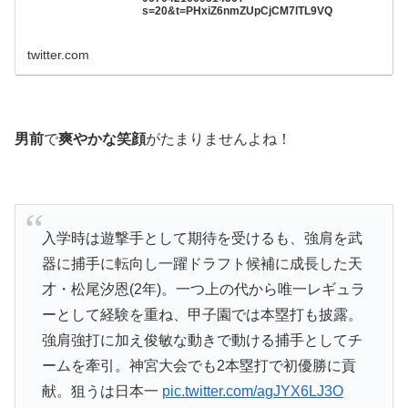
s=20&t=PHxiZ6nmZUpCjCM7lTL9VQ
twitter.com
男前
で
爽やかな笑顔
がたまりませんよね！
入学時は遊撃手として期待を受けるも、強肩を武
器に捕手に転向し一躍ドラフト候補に成長した天
才・松尾汐恩(2年)。一つ上の代から唯一レギュラ
ーとして経験を重ね、甲子園では本塁打も披露。
強肩強打に加え俊敏な動きで動ける捕手としてチ
ームを牽引。神宮大会でも2本塁打で初優勝に貢
献。狙うは日本一
pic.twitter.com/agJYX6LJ3O