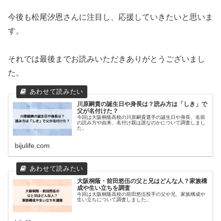
今後も松尾汐恩さんに注目し、応援していきたいと思いま
す。
それでは最後までお読みいただきありがとうございまし
た。
川原嗣貴の誕生日や身長は？読み方は「しき」で
父が名付けた？
今回は大阪桐蔭高校の川原嗣貴選手の誕生日や身長、名前
の読み方や由来、名付け親は誰なのかについて調査しまし
た。
bijulife.com
大阪桐蔭・前田悠伍の父と兄はどんな人？家族構
成や生い立ちを調査
今回は大阪桐蔭高校の前田悠伍投手の父や兄、家族構成や
生い立ちについて調査しました。