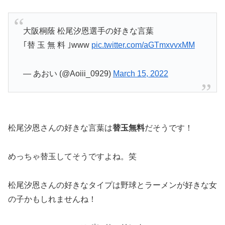
大阪桐蔭 松尾汐恩選手の好きな言葉
｢替 玉 無 料 ｣www
pic.twitter.com/aGTmxvvxMM
— あおい (@Aoiii_0929)
March 15, 2022
松尾汐恩さんの好きな言葉は
替玉無料
だそうです！
めっちゃ替玉してそうですよね。笑
松尾汐恩さんの好きなタイプは野球とラーメンが好きな女
の子かもしれませんね！