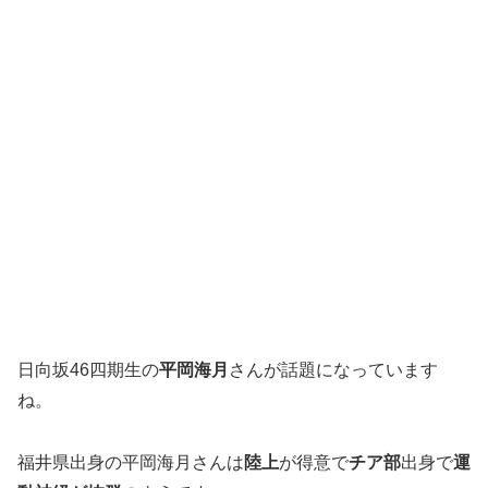
日向坂46四期生の
平岡海月
さんが話題になっています
ね。
福井県出身の平岡海月さんは
陸上
が得意で
チア部
出身で
運