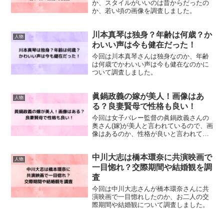
か、スタイルがいいのは昔からだったの
か、若い頃の画像を調査しました。
川本真琴は独身？年齢は何歳？か
人物
わいい声は今も健在だった！
今回は川本真琴さんは独身なのか、年齢
は何歳でかわいい声は今も健在なのかに
ついて調査しました。
眞鍋政義の嫁が美人！画像はあ
人物
る？良妻賢母で性格も良い！
今回は女子バレー監督の眞鍋政義さんの
奥さん(嫁)が美人と言われているので、画
像はあるのか、性格が良いと言われてい
ることについても調査しました。
中川大志は橋本環奈に共演映画で
人物
一目惚れ？交際期間や結婚観を調
査
今回は中川大志さんが橋本環奈さんに共
演映画で一目惚れしたのか、お二人の交
際期間や結婚観について調査しました。