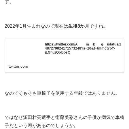
す。
2022年1月生まれなので現在は
生後8か月
ですね。
https://twitter.com/A____m__k___g__/status/1
487279824171573248?s=20&t=tmmct7oY-
jLGhuzQoI5osQ
twitter.com
なのでそもそも車椅子を使用する年齢ではありません。
ではなぜ源田壮亮選手と衛藤美彩さんの子供が病気で車椅
子だという噂があるのでしょうか。